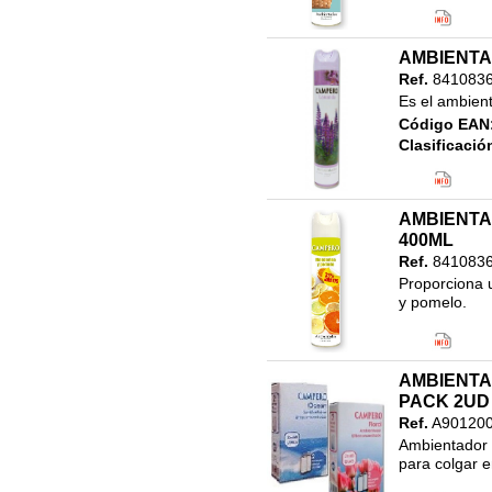
Código EAN
Clasificació
46.LIMPIEZ
AMBIENTA
400ML
Ref.
8410836
Es el ambien
Código EAN
Clasificació
46.LIMPIEZ
750ML
AMBIENTA
400ML
Ref.
8410836
Proporciona u
y pomelo.
Código EAN
Clasificació
46.LIMPIEZ
AMBIENTA
400ML
PACK 2UD
Ref.
A90120
Ambientador U
para colgar e
Código EAN