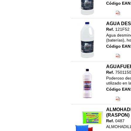
LIMPIEZA
Código EAN
Clasificació
PAPEL VINILO
46.LIMPIEZ
RECAMBIO VARILLAS
4L
AGUA DES
Ref.
121F52
Agua desmine
(baterías), h
Código EAN
Clasificació
46.LIMPIEZ
2L
AGUAFUER
Ref.
7501150
Poderoso desi
utilizado en 
Código EAN
Clasificació
46.LIMPIEZ
LIMPIADOR
ALMOHADI
(RASPON)
Ref.
0487
ALMOHADILL