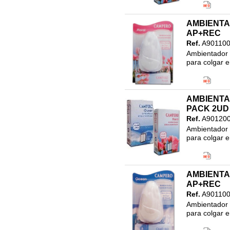
Clasificació
46.LIMPIEZ
AMBIENTA
DIFUSOR
AP+REC
Ref.
A901100
Ambientador U
para colgar e
Código EAN
Clasificació
46.LIMPIEZ
AMBIENTA
DIFUSOR
PACK 2UD
Ref.
A90120
Ambientador U
para colgar e
Código EAN
Clasificació
46.LIMPIEZ
AMBIENTA
DIFUSOR
AP+REC
Ref.
A901100
Ambientador U
para colgar e
Código EAN