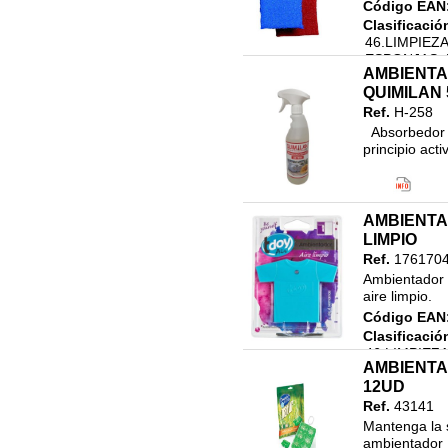
Código EAN
Clasificació
46.LIMPIEZ
ESPONJAS,
AMBIENTA
ESTROPAJO
QUIMILAN
Ref.
H-258
  Absorbedor de olores perfumado  Su innovadora formula contiene un 
principio act
Código EAN
Clasificació
46.LIMPIEZ
AMBIENTA
500ML
LIMPIO
Ref.
176170
Ambientador p
aire limpio.
Código EAN
Clasificació
46.LIMPIEZ
AMBIENTA
COLGANTE
12UD
Ref.
43141
Mantenga la s
ambientador 