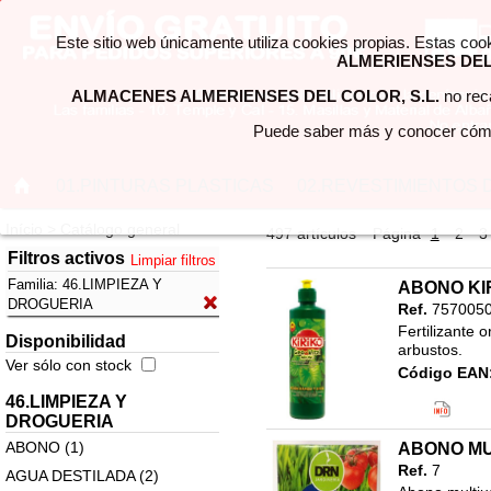
Este sitio web únicamente utiliza cookies propias. Estas coo
ALMERIENSES DEL 
ALMACENES ALMERIENSES DEL COLOR, S.L.
no reca
Puede saber más y conocer cómo
01.PINTURAS PLASTICAS
02.REVESTIMIENTOS 
Início > Catálogo general
497 artículos
Página
1
2
3
Filtros activos
Limpiar filtros
Familia:
46.LIMPIEZA Y
ABONO KIR
DROGUERIA
Ref.
757005
Fertilizante o
Disponibilidad
arbustos.
Ver sólo con stock
Código EAN
Clasificació
46.LIMPIEZA Y
46.LIMPIEZ
DROGUERIA
ARTICULOS
ABONO (1)
ABONO MU
Ref.
7
AGUA DESTILADA (2)