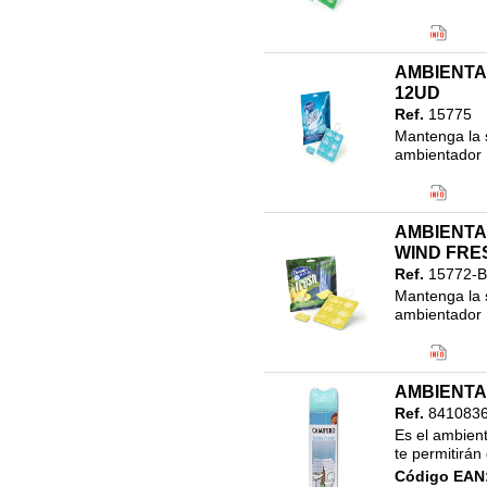
Código EAN
Clasificació
46.LIMPIEZ
AMBIENTA
12 CAPSUL
12UD
Ref.
15775
Mantenga la s
ambientador 
Código EAN
Clasificació
46.LIMPIEZ
AMBIENTA
12 CAPSUL
WIND FRE
Ref.
15772-B
Mantenga la s
ambientador 
Código EAN
Clasificació
46.LIMPIEZ
AMBIENTA
12 CAPSUL
Ref.
8410836
Es el ambient
te permitirán
Código EAN