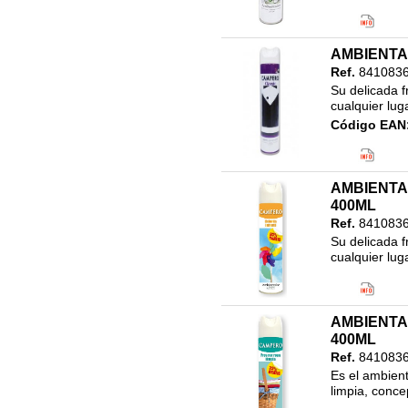
Clasificació
46.LIMPIEZ
600ML
AMBIENTA
Ref.
8410836
Su delicada f
cualquier lug
Código EAN
Clasificació
46.LIMPIEZ
750ML
AMBIENTA
400ML
Ref.
8410836
Su delicada f
cualquier lug
Código EAN
Clasificació
46.LIMPIEZ
AMBIENTA
400ML
400ML
Ref.
8410836
Es el ambient
limpia, conce