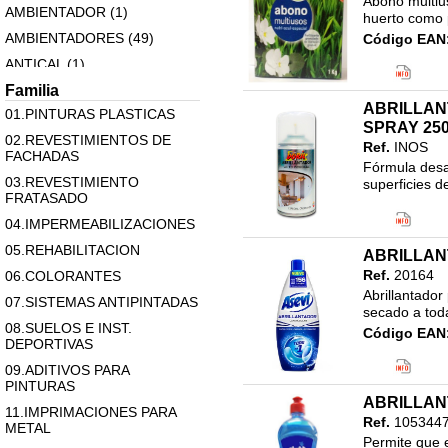
Abono multius
AMBIENTADOR (1)
huerto como p
AMBIENTADORES (49)
Código EAN
Clasificació
ANTICAL (1)
ANTIPOLILLAS (1)
Familia
ABRILLAN
01.PINTURAS PLASTICAS
ARTICULOS VARIOS (50)
SPRAY 25
02.REVESTIMIENTOS DE
BICARBONATO (1)
Ref.
INOS
FACHADAS
Fórmula desar
BOLSAS BASURA (8)
03.REVESTIMIENTO
superficies d
CEPILLOS (20)
FRATASADO
Código EAN
DESATASCADORES (8)
04.IMPERMEABILIZACIONES
Clasificació
46.LIMPIEZ
DESENGRASANTES (13)
05.REHABILITACION
ABRILLAN
LIMPIADOR
DESINFECTANTES (1)
Ref.
20164
06.COLORANTES
Abrillantador 
DETERGENTES (18)
07.SISTEMAS ANTIPINTADAS
secado a toda 
ESPONJAS, ESTROPAJOS Y
08.SUELOS E INST.
Código EAN
BAYETAS (20)
DEPORTIVAS
Clasificació
FREGASUELOS (17)
46.LIMPIEZ
09.ADITIVOS PARA
PINTURAS
750 ML
FREGONAS (5)
ABRILLAN
11.IMPRIMACIONES PARA
HIGIENIZANTES (2)
Ref.
105344
METAL
Permite que e
INSECTICIDAS PLAGICIDAS