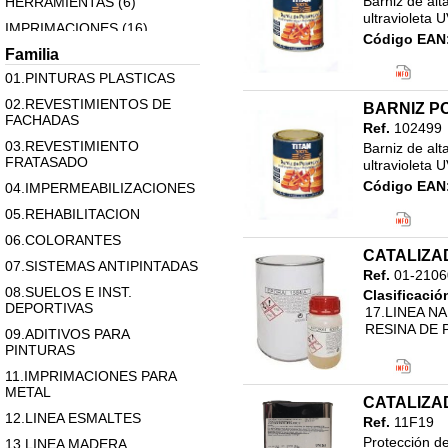
Barniz de alta
HERRAMIENTAS (6)
ultravioleta U
IMPRIMACIONES (16)
Código EAN
MASILLAS (2)
Familia
Clasificació
01.PINTURAS PLASTICAS
PATENTES (24)
02.REVESTIMIENTOS DE
RESINA DE POLIESTER Y
BARNIZ P
FACHADAS
EPOXI (17)
Ref.
102499
03.REVESTIMIENTO
Varios (1)
Barniz de alta
FRATASADO
ultravioleta U
Código EAN
04.IMPERMEABILIZACIONES
Clasificació
05.REHABILITACION
17.LINEA N
750ML
06.COLORANTES
CATALIZA
07.SISTEMAS ANTIPINTADAS
Ref.
01-2106
08.SUELOS E INST.
Clasificació
DEPORTIVAS
17.LINEA N
RESINA DE 
09.ADITIVOS PARA
PINTURAS
11.IMPRIMACIONES PARA
METAL
CATALIZAD
12.LINEA ESMALTES
Ref.
11F19
Protección de
13.LINEA MADERA