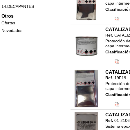
capa intermed
14.DECAPANTES
Clasificació
15 MASILLAS Y MATERIAL
Otros
ALBAÑILERIA
Ofertas
16.DILUYENTES
CATALIZAD
Novedades
17.LINEA NAUTICA
Ref.
CATALI
Protección de
18.AUTOMOCION
capa intermed
19.PINTURA EN SPRAY
Clasificació
20. ALTA DECORACION
21.EFECTO TIZA (CHALKY
PAINT)
CATALIZAD
22,SISTEMA TINTOMETRICO
Ref.
19F19
DECORACION
Protección de
23.SISTEMA TINTOMETRICO
capa intermed
INDUSTRIAL
Clasificació
24.PINTURA INTUMESCENTE
25.PINTURA EN POLVO
CATALIZAD
26.PEGAMENTOS,COLAS Y
ADHESIVOS
Ref.
01-2106
Sistema epoxí
27.SILICONAS Y