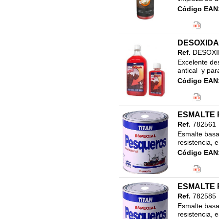
41.VESTUARIO Y
Código EAN
PROTECCIÓN LABORAL
Clasificació
42.ACCESORIOS VARIOS
FERRETERIA
DESOXIDA
43.MAQUINARIA
Ref.
DESOXI
44.RECAMBIOS MAQUINARIA
Excelente des
45.HIGIENE PERSONAL
antical  y pa
Código EAN
46.LIMPIEZA Y DROGUERIA
Clasificació
47. REVESTIMIENTOS
DECORATIVOS
48.TARIMA FLOTANTE Y
ESMALTE 
ACCESORIOS
Ref.
782561
Esmalte basad
COLORANTES
resistencia, 
AUTOMOCION
Código EAN
ENVASES
Clasificació
ESMALTES PU INDUSTRIA
17.LINEA N
750ML
HIGIENE PERSONAL
ESMALTE 
IMPRIMACIONES INDUSTRIA
Ref.
782585
Esmalte basad
LIMPIEZA
resistencia, 