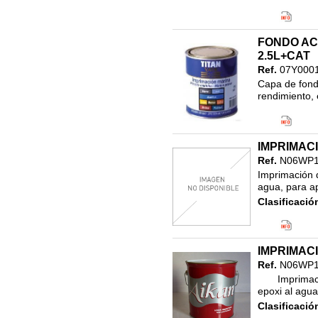
Clasificació
17.LINEA N
RESINA DE 
FONDO ACR
2.5L+CAT
Ref.
07Y000
Capa de fond
rendimiento, e
Código EAN
Clasificació
IMPRIMACI
Ref.
N06WP1
Imprimación 
agua, para ap
Clasificació
IMPRIMACI
Ref.
N06WP1
       Imprimación de dos componentes formulada en base a resinas 
epoxi al agua,
Clasificació