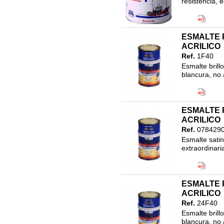
resistencia, 
Código EAN
Clasificació
ESMALTE P
ACRILICO
Ref.
1F40
Esmalte brill
blancura, no 
Código EAN
Clasificació
17.LINEA N
ESMALTE 
750ML
ACRILICO
Ref.
078429
Esmalte sati
extraordinari
Código EAN
Clasificació
17.LINEA N
ESMALTE P
750ML
ACRILICO
Ref.
24F40
Esmalte brill
blancura, no 