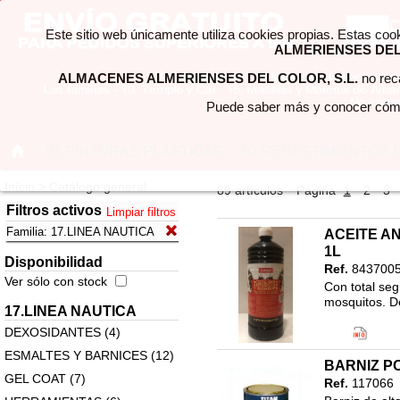
Este sitio web únicamente utiliza cookies propias. Estas coo
ALMERIENSES DEL 
ALMACENES ALMERIENSES DEL COLOR, S.L.
no reca
Puede saber más y conocer cómo
01.PINTURAS PLASTICAS
02.REVESTIMIENTOS 
Início > Catálogo general
89 artículos
Página
1
2
3
Filtros activos
Limpiar filtros
Familia:
17.LINEA NAUTICA
ACEITE A
1L
Disponibilidad
Ref.
8437005
Ver sólo con stock
Con total seg
mosquitos. D
17.LINEA NAUTICA
Código EAN
DEXOSIDANTES (4)
Clasificació
17.LINEA N
ESMALTES Y BARNICES (12)
BARNIZ PO
RESINA DE 
GEL COAT (7)
Ref.
117066