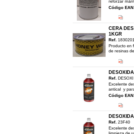
reforzar márm
SELLADORES
Código EAN
28. REPARADORES Y
Clasificació
AILAMIENTOS
17.LINEA N
29.LUBRICANTES
RESINA DE 
CERA DES
30.MANUALIDADES Y
1KGR
BELLAS ARTES
Ref.
183020
31.BROCHAS Y PINCELES
Producto en f
32.RODILLOS
de resinas de
Clasificació
33.ALARGOS DE PINTURA
17.LINEA N
34.CUBETAS Y CAPAZOS
RESINA DE 
DESOXIDA
35.ESPATULAS Y LLANAS
Ref.
DESOXI
36.ESCALERAS,ANADAMIOS
Excelente des
Y TABURETES
antical  y pa
37.UTENSILIOS PARA
Código EAN
EMPAPELAR
Clasificació
38.PROTECCIÓN DE
SUPERFICIES
DESOXIDA
39.CINTAS Y PRECINTOS
Ref.
23F40
40. ABRASIVOS
Excelente des
limpieza de u