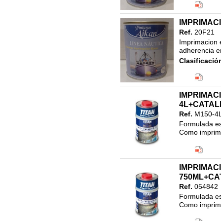
IMPRIMACI
Ref.
20F21
Imprimacion e
adherencia en
Clasificació
IMPRIMAC
4L+CATAL
Ref.
M150-4
Formulada es
Como imprimac
Código EAN
Clasificació
IMPRIMAC
750ML+CA
Ref.
054842
Formulada es
Como imprimac
Código EAN