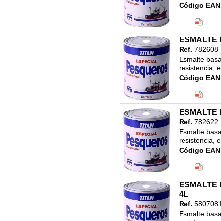
PAPEL VINILO
Código EAN
RECAMBIO VARILLAS
Clasificació
17.LINEA N
750ML
ESMALTE 
Ref.
782608
Esmalte basad
resistencia, 
Código EAN
Clasificació
ESMALTE 
Ref.
782622
Esmalte basad
resistencia, 
Código EAN
Clasificació
17.LINEA N
750ML
ESMALTE 
4L
Ref.
580708
Esmalte basad