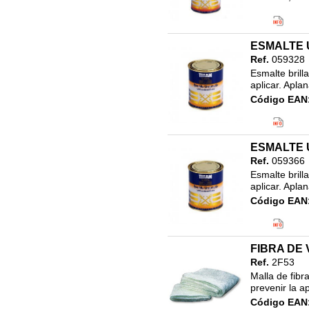
Código EAN
Clasificació
17.LINEA N
ESMALTE 
750ML
Ref.
059328
Esmalte brill
aplicar. Aplan
Código EAN
Clasificació
17.LINEA N
750ML
ESMALTE 
Ref.
059366
Esmalte brill
aplicar. Aplan
Código EAN
Clasificació
17.LINEA N
750ML
FIBRA DE 
Ref.
2F53
Malla de fibr
prevenir la ap
Código EAN