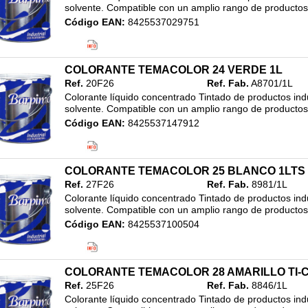
solvente. Compatible con un amplio rango de productos i
Código EAN:
8425537029751
Clasificación:
23.SISTEMA TINTOMETRICO INDUSTRIAL
/
COLORANTES INDUSTRIA
/
3L
COLORANTE TEMACOLOR 24 VERDE 1L
Ref.
20F26
Ref. Fab.
A8701/1L
Colorante líquido concentrado Tintado de productos indu
solvente. Compatible con un amplio rango de productos i
Código EAN:
8425537147912
Clasificación:
23.SISTEMA TINTOMETRICO INDUSTRIAL
/
COLORANTES INDUSTRIA
/
3L
COLORANTE TEMACOLOR 25 BLANCO 1LTS
Ref.
27F26
Ref. Fab.
8981/1L
Colorante líquido concentrado Tintado de productos indu
solvente. Compatible con un amplio rango de productos i
Código EAN:
8425537100504
Clasificación:
23.SISTEMA TINTOMETRICO INDUSTRIAL
/
COLORANTES INDUSTRIA
/
3L
COLORANTE TEMACOLOR 28 AMARILLO TI-C
Ref.
25F26
Ref. Fab.
8846/1L
Colorante líquido concentrado Tintado de productos indu