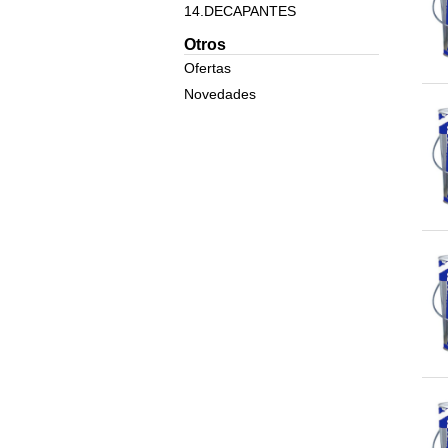
14.DECAPANTES
15 MASILLAS Y MATERIAL
Otros
ALBAÑILERIA
Ofertas
16.DILUYENTES
Novedades
17.LINEA NAUTICA
18.AUTOMOCION
19.PINTURA EN SPRAY
20. ALTA DECORACION
21.EFECTO TIZA (CHALKY
PAINT)
22,SISTEMA TINTOMETRICO
DECORACION
23.SISTEMA TINTOMETRICO
INDUSTRIAL
COLORANTES
INDUSTRIA
24.PINTURA INTUMESCENTE
25.PINTURA EN POLVO
26.PEGAMENTOS,COLAS Y
ADHESIVOS