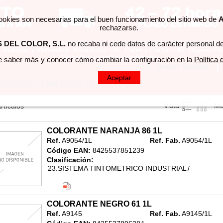
cookies son necesarias para el buen funcionamiento del sitio web de
A
rechazarse.
DEL COLOR, S.L.
no recaba ni cede datos de carácter personal de
 saber más y conocer cómo cambiar la configuración en la
Política
Iniciar sesión
|
Aceptar
02.REVESTIMIENTOS DE FACHADAS
Vista
Mo
rtículos
COLORANTE NARANJA 86 1L
Ref.
A9054/1L
Ref. Fab.
A9054/1L
Código EAN:
8425537851239
Clasificación:
23.SISTEMA TINTOMETRICO INDUSTRIAL
/
COLORANTES INDUSTRIA
/
1L
COLORANTE NEGRO 61 1L
Ref.
A9145
Ref. Fab.
A9145/1L