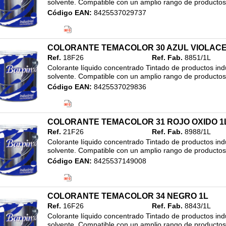
solvente. Compatible con un amplio rango de productos i
Código EAN:
8425537029737
Clasificación:
23.SISTEMA TINTOMETRICO INDUSTRIAL
/
COLORANTES INDUSTRIA
/
3L
COLORANTE TEMACOLOR 30 AZUL VIOLACE
Ref.
18F26
Ref. Fab.
8851/1L
Colorante líquido concentrado Tintado de productos indu
solvente. Compatible con un amplio rango de productos i
Código EAN:
8425537029836
Clasificación:
23.SISTEMA TINTOMETRICO INDUSTRIAL
/
COLORANTES INDUSTRIA
/
3L
COLORANTE TEMACOLOR 31 ROJO OXIDO 1
Ref.
21F26
Ref. Fab.
8988/1L
Colorante líquido concentrado Tintado de productos indu
solvente. Compatible con un amplio rango de productos i
Código EAN:
8425537149008
Clasificación:
23.SISTEMA TINTOMETRICO INDUSTRIAL
/
COLORANTES INDUSTRIA
/
3L
COLORANTE TEMACOLOR 34 NEGRO 1L
Ref.
16F26
Ref. Fab.
8843/1L
Colorante líquido concentrado Tintado de productos indu
solvente. Compatible con un amplio rango de productos i