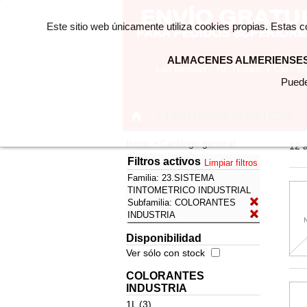
Este sitio web únicamente utiliza cookies propias. Estas 
ALMACENES ALMERIENSES 
Puede
01.PINTURAS PLASTICAS
Início > Catálogo general
12 a
Filtros activos
Limpiar filtros
Familia:
23.SISTEMA
TINTOMETRICO INDUSTRIAL
Subfamilia:
COLORANTES
INDUSTRIA
Disponibilidad
Ver sólo con stock
COLORANTES
INDUSTRIA
1L (3)