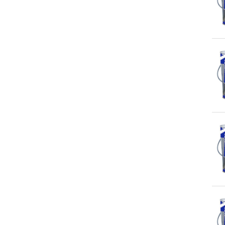
27.SILICONAS Y
SELLADORES
28. REPARADORES Y
AILAMIENTOS
29.LUBRICANTES
30.MANUALIDADES Y
BELLAS ARTES
31.BROCHAS Y PINCELES
32.RODILLOS
33.ALARGOS DE PINTURA
34.CUBETAS Y CAPAZOS
35.ESPATULAS Y LLANAS
36.ESCALERAS,ANADAMIOS
Y TABURETES
37.UTENSILIOS PARA
EMPAPELAR
38.PROTECCIÓN DE
SUPERFICIES
39.CINTAS Y PRECINTOS