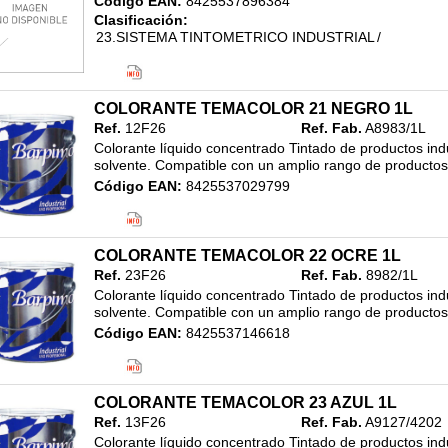
Código EAN:
8425537896384
Clasificación:
23.SISTEMA TINTOMETRICO INDUSTRIAL
/
COLORANTES INDUSTRIA
/
1L
COLORANTE TEMACOLOR 21 NEGRO 1L
Ref.
12F26
Ref. Fab.
A8983/1L
Colorante líquido concentrado Tintado de productos indu
solvente. Compatible con un amplio rango de productos i
Código EAN:
8425537029799
Clasificación:
23.SISTEMA TINTOMETRICO INDUSTRIAL
/
COLORANTES INDUSTRIA
/
1L
COLORANTE TEMACOLOR 22 OCRE 1L
Ref.
23F26
Ref. Fab.
8982/1L
Colorante líquido concentrado Tintado de productos indu
solvente. Compatible con un amplio rango de productos i
Código EAN:
8425537146618
Clasificación:
23.SISTEMA TINTOMETRICO INDUSTRIAL
/
COLORANTES INDUSTRIA
/
3L
COLORANTE TEMACOLOR 23 AZUL 1L
Ref.
13F26
Ref. Fab.
A9127/4202
Colorante líquido concentrado Tintado de productos indu