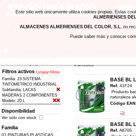
Este sitio web únicamente utiliza cookies propias. Estas coo
ALMERIENSES DEL 
ALMACENES ALMERIENSES DEL COLOR, S.L.
no reca
Puede saber más y conocer cómo
01.PINTURAS PLASTICAS
02.REVESTIMIENTOS 
Início > Catálogo general
4 artículos
Filtros activos
Limpiar filtros
Familia:
23.SISTEMA
BASE BL 
TINTOMETRICO INDUSTRIAL
Ref.
41F24
Subfamilia:
LACAS
 Producto base para la formulacion de colores en tintometria de 
MADERAS 2 COMPONENTES
naturaleza al
Modelo:
20 L
Código EAN
Clasificació
Disponibilidad
23.SISTEMA
Ver sólo con stock
LACAS MAD
BASE BL 
Familia
Ref.
A8705
01.PINTURAS PLASTICAS