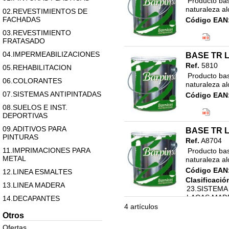
 Producto base para la formulacion de colores en tintometria de 
naturaleza al
02.REVESTIMIENTOS DE
FACHADAS
Código EAN
Clasificació
03.REVESTIMIENTO
23.SISTEMA
FRATASADO
LACAS MAD
04.IMPERMEABILIZACIONES
BASE TR 
Ref.
5810
05.REHABILITACION
 Producto base para la formulacion de colores en tintometria de 
06.COLORANTES
naturaleza al
07.SISTEMAS ANTIPINTADAS
Código EAN
Clasificació
08.SUELOS E INST.
23.SISTEMA
DEPORTIVAS
LACAS MAD
09.ADITIVOS PARA
BASE TR 
PINTURAS
Ref.
A8704
11.IMPRIMACIONES PARA
 Producto base para la formulacion de colores en tintometria de 
METAL
naturaleza al
Código EAN
12.LINEA ESMALTES
Clasificació
13.LINEA MADERA
23.SISTEMA
LACAS MAD
14.DECAPANTES
4 artículos
15 MASILLAS Y MATERIAL
Otros
ALBAÑILERIA
Ofertas